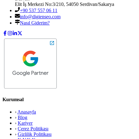
Elit İş Merkezi No:3/210
,
54050
Serdivan
/
Sakarya
+90 537 557 06 11
info@digienseo.com
Nasıl Giderim?
Kurumsal
›
Anasayfa
›
Blog
›
Kariyer
›
Çerez Politikası
›
Gizlilik Politikası