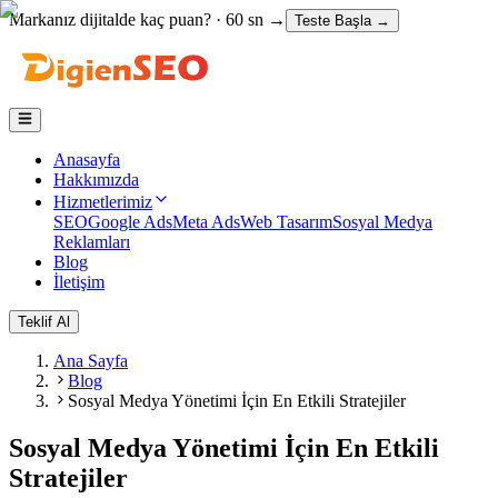
Markanız dijitalde
kaç puan?
· 60 sn →
Teste Başla
→
Anasayfa
Hakkımızda
Hizmetlerimiz
SEO
Google Ads
Meta Ads
Web Tasarım
Sosyal Medya
Reklamları
Blog
İletişim
Teklif Al
Ana Sayfa
Blog
Sosyal Medya Yönetimi İçin En Etkili Stratejiler
Sosyal Medya Yönetimi İçin En Etkili
Stratejiler