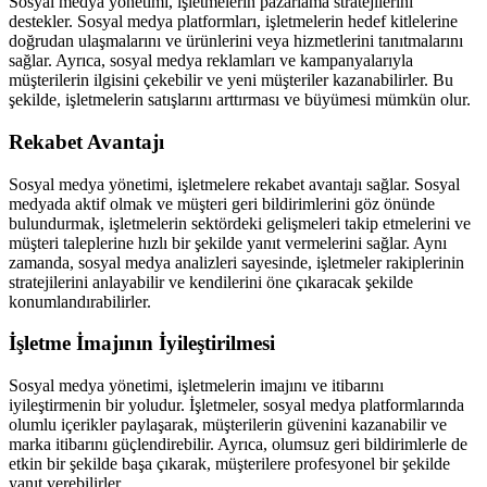
Sosyal medya yönetimi, işletmelerin pazarlama stratejilerini
destekler. Sosyal medya platformları, işletmelerin hedef kitlelerine
doğrudan ulaşmalarını ve ürünlerini veya hizmetlerini tanıtmalarını
sağlar. Ayrıca, sosyal medya reklamları ve kampanyalarıyla
müşterilerin ilgisini çekebilir ve yeni müşteriler kazanabilirler. Bu
şekilde, işletmelerin satışlarını arttırması ve büyümesi mümkün olur.
Rekabet Avantajı
Sosyal medya yönetimi, işletmelere rekabet avantajı sağlar. Sosyal
medyada aktif olmak ve müşteri geri bildirimlerini göz önünde
bulundurmak, işletmelerin sektördeki gelişmeleri takip etmelerini ve
müşteri taleplerine hızlı bir şekilde yanıt vermelerini sağlar. Aynı
zamanda, sosyal medya analizleri sayesinde, işletmeler rakiplerinin
stratejilerini anlayabilir ve kendilerini öne çıkaracak şekilde
konumlandırabilirler.
İşletme İmajının İyileştirilmesi
Sosyal medya yönetimi, işletmelerin imajını ve itibarını
iyileştirmenin bir yoludur. İşletmeler, sosyal medya platformlarında
olumlu içerikler paylaşarak, müşterilerin güvenini kazanabilir ve
marka itibarını güçlendirebilir. Ayrıca, olumsuz geri bildirimlerle de
etkin bir şekilde başa çıkarak, müşterilere profesyonel bir şekilde
yanıt verebilirler.