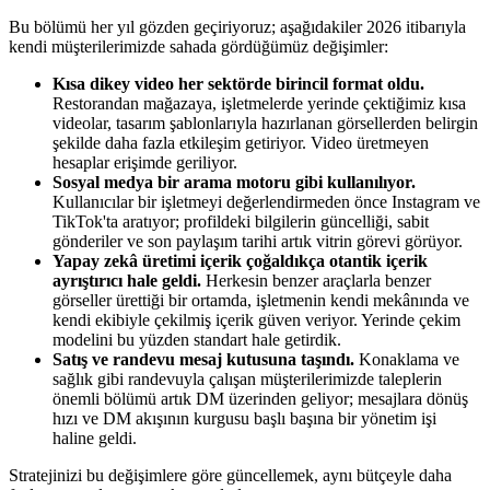
Bu bölümü her yıl gözden geçiriyoruz; aşağıdakiler 2026 itibarıyla
kendi müşterilerimizde sahada gördüğümüz değişimler:
Kısa dikey video her sektörde birincil format oldu.
Restorandan mağazaya, işletmelerde yerinde çektiğimiz kısa
videolar, tasarım şablonlarıyla hazırlanan görsellerden belirgin
şekilde daha fazla etkileşim getiriyor. Video üretmeyen
hesaplar erişimde geriliyor.
Sosyal medya bir arama motoru gibi kullanılıyor.
Kullanıcılar bir işletmeyi değerlendirmeden önce Instagram ve
TikTok'ta aratıyor; profildeki bilgilerin güncelliği, sabit
gönderiler ve son paylaşım tarihi artık vitrin görevi görüyor.
Yapay zekâ üretimi içerik çoğaldıkça otantik içerik
ayrıştırıcı hale geldi.
Herkesin benzer araçlarla benzer
görseller ürettiği bir ortamda, işletmenin kendi mekânında ve
kendi ekibiyle çekilmiş içerik güven veriyor. Yerinde çekim
modelini bu yüzden standart hale getirdik.
Satış ve randevu mesaj kutusuna taşındı.
Konaklama ve
sağlık gibi randevuyla çalışan müşterilerimizde taleplerin
önemli bölümü artık DM üzerinden geliyor; mesajlara dönüş
hızı ve DM akışının kurgusu başlı başına bir yönetim işi
haline geldi.
Stratejinizi bu değişimlere göre güncellemek, aynı bütçeyle daha