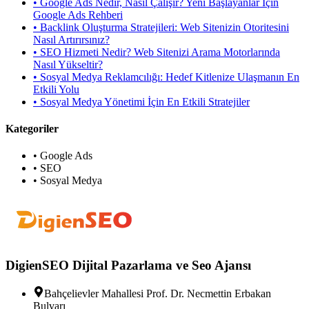
•
Google Ads Nedir, Nasıl Çalışır? Yeni Başlayanlar İçin
Google Ads Rehberi
•
Backlink Oluşturma Stratejileri: Web Sitenizin Otoritesini
Nasıl Artırırsınız?
•
SEO Hizmeti Nedir? Web Sitenizi Arama Motorlarında
Nasıl Yükseltir?
•
Sosyal Medya Reklamcılığı: Hedef Kitlenize Ulaşmanın En
Etkili Yolu
•
Sosyal Medya Yönetimi İçin En Etkili Stratejiler
Kategoriler
•
Google Ads
•
SEO
•
Sosyal Medya
DigienSEO Dijital Pazarlama ve Seo Ajansı
Bahçelievler Mahallesi Prof. Dr. Necmettin Erbakan
Bulvarı