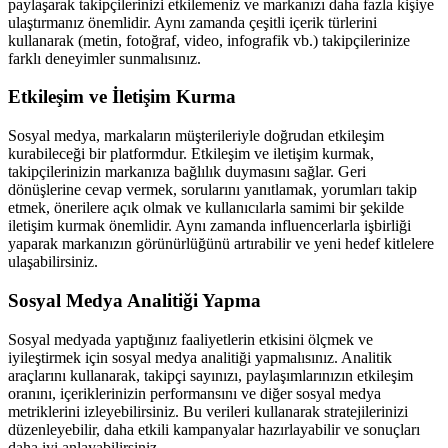
paylaşarak takipçilerinizi etkilemeniz ve markanızı daha fazla kişiye
ulaştırmanız önemlidir. Aynı zamanda çeşitli içerik türlerini
kullanarak (metin, fotoğraf, video, infografik vb.) takipçilerinize
farklı deneyimler sunmalısınız.
Etkileşim ve İletişim Kurma
Sosyal medya, markaların müşterileriyle doğrudan etkileşim
kurabileceği bir platformdur. Etkileşim ve iletişim kurmak,
takipçilerinizin markanıza bağlılık duymasını sağlar. Geri
dönüşlerine cevap vermek, sorularını yanıtlamak, yorumları takip
etmek, önerilere açık olmak ve kullanıcılarla samimi bir şekilde
iletişim kurmak önemlidir. Aynı zamanda influencerlarla işbirliği
yaparak markanızın görünürlüğünü artırabilir ve yeni hedef kitlelere
ulaşabilirsiniz.
Sosyal Medya Analitiği Yapma
Sosyal medyada yaptığınız faaliyetlerin etkisini ölçmek ve
iyileştirmek için sosyal medya analitiği yapmalısınız. Analitik
araçlarını kullanarak, takipçi sayınızı, paylaşımlarınızın etkileşim
oranını, içeriklerinizin performansını ve diğer sosyal medya
metriklerini izleyebilirsiniz. Bu verileri kullanarak stratejilerinizi
düzenleyebilir, daha etkili kampanyalar hazırlayabilir ve sonuçları
daha iyi anlayabilirsiniz.