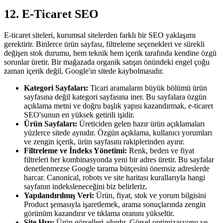
12. E-Ticaret SEO
E-ticaret siteleri, kurumsal sitelerden farklı bir SEO yaklaşımı
gerektirir. Binlerce ürün sayfası, filtreleme seçenekleri ve sürekli
değişen stok durumu, hem teknik hem içerik tarafında kendine özgü
sorunlar üretir. Bir mağazada organik satışın önündeki engel çoğu
zaman içerik değil, Google'ın sitede kaybolmasıdır.
Kategori Sayfaları:
Ticari aramaların büyük bölümü ürün
sayfasına değil kategori sayfasına iner. Bu sayfalara özgün
açıklama metni ve doğru başlık yapısı kazandırmak, e-ticaret
SEO'sunun en yüksek getirili işidir.
Ürün Sayfaları:
Üreticiden gelen hazır ürün açıklamaları
yüzlerce sitede aynıdır. Özgün açıklama, kullanıcı yorumları
ve zengin içerik, ürün sayfasını rakiplerinden ayırır.
Filtreleme ve İndeks Yönetimi:
Renk, beden ve fiyat
filtreleri her kombinasyonda yeni bir adres üretir. Bu sayfalar
denetlenmezse Google tarama bütçesini önemsiz adreslerde
harcar. Canonical, robots ve site haritası kurallarıyla hangi
sayfanın indeksleneceğini biz belirleriz.
Yapılandırılmış Veri:
Ürün, fiyat, stok ve yorum bilgisini
Product şemasıyla işaretlemek, arama sonuçlarında zengin
görünüm kazandırır ve tıklama oranını yükseltir.
Site Hızı:
Ürün görselleri ağırdır. Görsel optimizasyonu ve