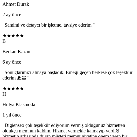
Ahmet Durak
2 ay önce
"
Samimi ve detaycı bir işletme, tavsiye ederim.
"
★★★★★
B
Berkan Kazan
6 ay önce
"
Sonuçlarımızı almaya başladık. Emeği geçen herkese çok teşekkür
ederim 🙏🏻
"
★★★★★
H
Hulya Klasmoda
1 yıl önce
"
Digienseo çok teşekkür ediyorum vermiş olduğunuz hizmetten
oldukça memnun kaldım. Hizmet vermekle kalmayıp verdiği
hizmetin arkasında duran müşteri memnuniyetine önem veren bir