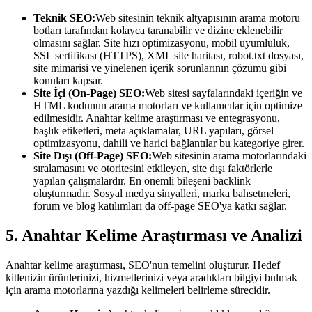
Teknik SEO:
Web sitesinin teknik altyapısının arama motoru
botları tarafından kolayca taranabilir ve dizine eklenebilir
olmasını sağlar. Site hızı optimizasyonu, mobil uyumluluk,
SSL sertifikası (HTTPS), XML site haritası, robot.txt dosyası,
site mimarisi ve yinelenen içerik sorunlarının çözümü gibi
konuları kapsar.
Site İçi (On-Page) SEO:
Web sitesi sayfalarındaki içeriğin ve
HTML kodunun arama motorları ve kullanıcılar için optimize
edilmesidir. Anahtar kelime araştırması ve entegrasyonu,
başlık etiketleri, meta açıklamalar, URL yapıları, görsel
optimizasyonu, dahili ve harici bağlantılar bu kategoriye girer.
Site Dışı (Off-Page) SEO:
Web sitesinin arama motorlarındaki
sıralamasını ve otoritesini etkileyen, site dışı faktörlerle
yapılan çalışmalardır. En önemli bileşeni backlink
oluşturmadır. Sosyal medya sinyalleri, marka bahsetmeleri,
forum ve blog katılımları da off-page SEO'ya katkı sağlar.
5. Anahtar Kelime Araştırması ve Analizi
Anahtar kelime araştırması, SEO'nun temelini oluşturur. Hedef
kitlenizin ürünlerinizi, hizmetlerinizi veya aradıkları bilgiyi bulmak
için arama motorlarına yazdığı kelimeleri belirleme sürecidir.