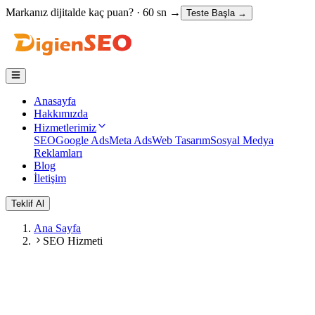
Markanız dijitalde
kaç puan?
· 60 sn →
Teste Başla
→
Anasayfa
Hakkımızda
Hizmetlerimiz
SEO
Google Ads
Meta Ads
Web Tasarım
Sosyal Medya
Reklamları
Blog
İletişim
Teklif Al
Ana Sayfa
SEO Hizmeti