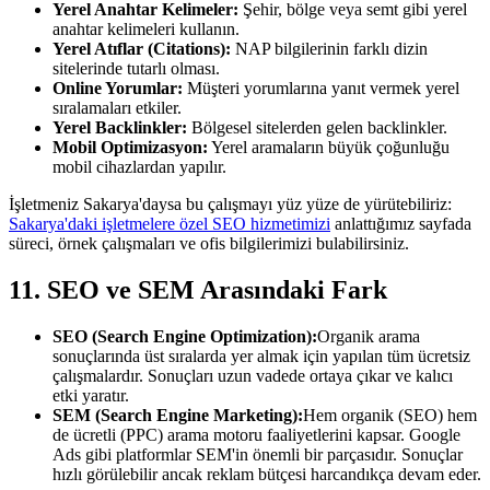
Yerel Anahtar Kelimeler:
Şehir, bölge veya semt gibi yerel
anahtar kelimeleri kullanın.
Yerel Atıflar (Citations):
NAP bilgilerinin farklı dizin
sitelerinde tutarlı olması.
Online Yorumlar:
Müşteri yorumlarına yanıt vermek yerel
sıralamaları etkiler.
Yerel Backlinkler:
Bölgesel sitelerden gelen backlinkler.
Mobil Optimizasyon:
Yerel aramaların büyük çoğunluğu
mobil cihazlardan yapılır.
İşletmeniz Sakarya'daysa bu çalışmayı yüz yüze de yürütebiliriz:
Sakarya'daki işletmelere özel SEO hizmetimizi
anlattığımız sayfada
süreci, örnek çalışmaları ve ofis bilgilerimizi bulabilirsiniz.
11. SEO ve SEM Arasındaki Fark
SEO (Search Engine Optimization):
Organik arama
sonuçlarında üst sıralarda yer almak için yapılan tüm ücretsiz
çalışmalardır. Sonuçları uzun vadede ortaya çıkar ve kalıcı
etki yaratır.
SEM (Search Engine Marketing):
Hem organik (SEO) hem
de ücretli (PPC) arama motoru faaliyetlerini kapsar. Google
Ads gibi platformlar SEM'in önemli bir parçasıdır. Sonuçlar
hızlı görülebilir ancak reklam bütçesi harcandıkça devam eder.