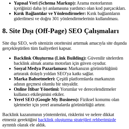
Yapısal Veri (Schema Markup):
Arama motorlarının
içeriğinizi daha iyi anlamasına yardımcı olan kod parçacıkları.
Kırık Bağlantılar ve Yönlendirmeler:
Kırık bağlantıların
giderilmesi ve doğru 301 yönlendirmelerinin kullanılması.
8. Site Dışı (Off-Page) SEO Çalışmaları
Site dışı SEO, web sitenizin otoritesini artırmak amacıyla site dışında
gerçekleştirilen tüm faaliyetleri kapsar.
Backlink Oluşturma (Link Building):
Güvenilir sitelerden
backlink almak arama motorları için güven oyudur.
Sosyal Medya Pazarlaması:
Markanızın görünürlüğünü
artırarak dolaylı yoldan SEO'ya katkı sağlar.
Marka Bahsetmeleri:
Çeşitli platformlarda markanızın
adının geçmesi olumlu bir sinyaldir.
Online İtibar Yönetimi:
Yorumlar ve derecelendirmeler
kullanıcı etkileşimini etkiler.
Yerel SEO (Google My Business):
Fiziksel konumu olan
işletmeler için yerel aramalarda görünürlüğü artırır.
Backlink kazanımının yöntemlerini, risklerini ve nelere dikkat
etmeniz gerektiğini
backlink oluşturma stratejileri rehberimizde
ayrıntılı olarak ele aldık.