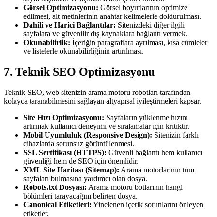
Görsel Optimizasyonu:
Görsel boyutlarının optimize
edilmesi, alt metinlerinin anahtar kelimelerle doldurulması.
Dahili ve Harici Bağlantılar:
Sitenizdeki diğer ilgili
sayfalara ve güvenilir dış kaynaklara bağlantı vermek.
Okunabilirlik:
İçeriğin paragraflara ayrılması, kısa cümleler
ve listelerle okunabilirliğinin artırılması.
7. Teknik SEO Optimizasyonu
Teknik SEO, web sitenizin arama motoru robotları tarafından
kolayca taranabilmesini sağlayan altyapısal iyileştirmeleri kapsar.
Site Hızı Optimizasyonu:
Sayfaların yüklenme hızını
artırmak kullanıcı deneyimi ve sıralamalar için kritiktir.
Mobil Uyumluluk (Responsive Design):
Sitenizin farklı
cihazlarda sorunsuz görüntülenmesi.
SSL Sertifikası (HTTPS):
Güvenli bağlantı hem kullanıcı
güvenliği hem de SEO için önemlidir.
XML Site Haritası (Sitemap):
Arama motorlarının tüm
sayfaları bulmasına yardımcı olan dosya.
Robots.txt Dosyası:
Arama motoru botlarının hangi
bölümleri tarayacağını belirten dosya.
Canonical Etiketleri:
Yinelenen içerik sorunlarını önleyen
etiketler.