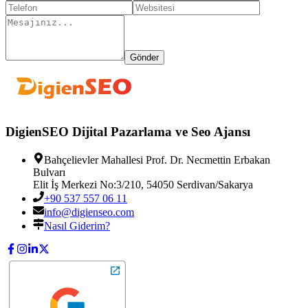
Gönder
DigienSEO Dijital Pazarlama ve Seo Ajansı
Bahçelievler Mahallesi Prof. Dr. Necmettin Erbakan
Bulvarı
Elit İş Merkezi No:3/210
,
54050
Serdivan
/
Sakarya
+90 537 557 06 11
info@digienseo.com
Nasıl Giderim?