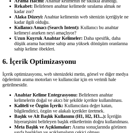
Arama Hacmi:
Anahtar kelimenin ne sıklıkla arandığı.
Rekabet:
Belirlenen anahtar kelimede sıralama almak ne
kadar zor?
Alaka Düzeyi:
Anahtar kelimenin web sitenizin içeriğiyle ne
kadar ilgili olduğu.
Kullanıcı Amacı (Search Intent):
Kullanıcı bu anahtar
kelimeyi ararken neyi amaçlıyor?
Uzun Kuyruk Anahtar Kelimeler:
Daha spesifik, daha
düşük arama hacmine sahip ama yüksek dönüşüm oranlarına
sahip kelime öbekleri.
6. İçerik Optimizasyonu
İçerik optimizasyonu, web sitenizdeki metin, görsel ve diğer medya
öğelerinin arama motorları ve kullanıcılar için en verimli hale
getirilmesidir.
Anahtar Kelime Entegrasyonu:
Belirlenen anahtar
kelimelerin doğal ve akıcı bir şekilde içerikte kullanılması.
Kaliteli ve Özgün İçerik:
Kullanıcılara değer katan,
bilgilendirici, özgün ve alakalı içerikler üretmek.
Başlık ve Alt Başlık Kullanımı (H1, H2, H3...):
İçeriğin
hiyerarşisini belirleyen başlık etiketlerinin doğru kullanılması.
Meta Başlık ve Açıklamalar:
Arama sonuçlarında görünen
sayfa başlıkları ve açıklamaların çekici olması.