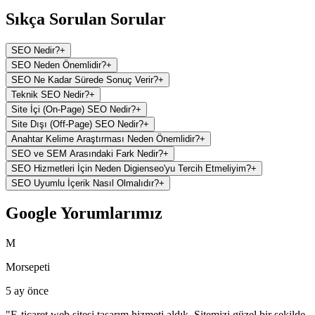
Sıkça Sorulan Sorular
SEO Nedir?
+
SEO Neden Önemlidir?
+
SEO Ne Kadar Sürede Sonuç Verir?
+
Teknik SEO Nedir?
+
Site İçi (On-Page) SEO Nedir?
+
Site Dışı (Off-Page) SEO Nedir?
+
Anahtar Kelime Araştırması Neden Önemlidir?
+
SEO ve SEM Arasındaki Fark Nedir?
+
SEO Hizmetleri İçin Neden Digienseo'yu Tercih Etmeliyim?
+
SEO Uyumlu İçerik Nasıl Olmalıdır?
+
Google Yorumlarımız
M
Morsepeti
5 ay önce
"
E-ticaret web sitesi tasarım hizmeti aldık. Sitemizi güzel bir şekilde