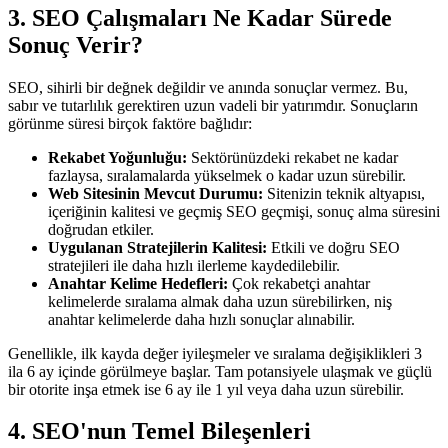
3. SEO Çalışmaları Ne Kadar Sürede
Sonuç Verir?
SEO, sihirli bir değnek değildir ve anında sonuçlar vermez. Bu,
sabır ve tutarlılık gerektiren uzun vadeli bir yatırımdır. Sonuçların
görünme süresi birçok faktöre bağlıdır:
Rekabet Yoğunluğu:
Sektörünüzdeki rekabet ne kadar
fazlaysa, sıralamalarda yükselmek o kadar uzun sürebilir.
Web Sitesinin Mevcut Durumu:
Sitenizin teknik altyapısı,
içeriğinin kalitesi ve geçmiş SEO geçmişi, sonuç alma süresini
doğrudan etkiler.
Uygulanan Stratejilerin Kalitesi:
Etkili ve doğru SEO
stratejileri ile daha hızlı ilerleme kaydedilebilir.
Anahtar Kelime Hedefleri:
Çok rekabetçi anahtar
kelimelerde sıralama almak daha uzun sürebilirken, niş
anahtar kelimelerde daha hızlı sonuçlar alınabilir.
Genellikle, ilk kayda değer iyileşmeler ve sıralama değişiklikleri 3
ila 6 ay içinde görülmeye başlar. Tam potansiyele ulaşmak ve güçlü
bir otorite inşa etmek ise 6 ay ile 1 yıl veya daha uzun sürebilir.
4. SEO'nun Temel Bileşenleri