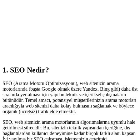
dresiniz
 Al
1. SEO Nedir?
SEO (Arama Motoru Optimizasyonu), web sitenizin arama
motorlarında (başta Google olmak üzere Yandex, Bing gibi) daha üst
sıralarda yer alması için yapılan teknik ve içeriksel çalışmaların
bütünüdür. Temel amacı, potansiyel müşterilerinizin arama motorları
aracılığıyla web sitenizi daha kolay bulmasını sağlamak ve böylece
organik (ücretsiz) trafik elde etmektir.
SEO, web sitenizin arama motorlarının algoritmalarına uyumlu hale
getirilmesi sürecidir. Bu, sitenizin teknik yapısından içeriğine, dış
bağlantılardan kullanıcı deneyimine kadar birçok farklı alanı kapsar.
İyi yapılmış bir SEO çalışması, işletmenizin çevrimiçi