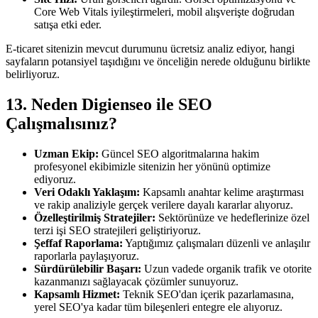
Core Web Vitals iyileştirmeleri, mobil alışverişte doğrudan
satışa etki eder.
E-ticaret sitenizin mevcut durumunu ücretsiz analiz ediyor, hangi
sayfaların potansiyel taşıdığını ve önceliğin nerede olduğunu birlikte
belirliyoruz.
13. Neden Digienseo ile SEO
Çalışmalısınız?
Uzman Ekip:
Güncel SEO algoritmalarına hakim
profesyonel ekibimizle sitenizin her yönünü optimize
ediyoruz.
Veri Odaklı Yaklaşım:
Kapsamlı anahtar kelime araştırması
ve rakip analiziyle gerçek verilere dayalı kararlar alıyoruz.
Özelleştirilmiş Stratejiler:
Sektörünüze ve hedeflerinize özel
terzi işi SEO stratejileri geliştiriyoruz.
Şeffaf Raporlama:
Yaptığımız çalışmaları düzenli ve anlaşılır
raporlarla paylaşıyoruz.
Sürdürülebilir Başarı:
Uzun vadede organik trafik ve otorite
kazanmanızı sağlayacak çözümler sunuyoruz.
Kapsamlı Hizmet:
Teknik SEO'dan içerik pazarlamasına,
yerel SEO'ya kadar tüm bileşenleri entegre ele alıyoruz.