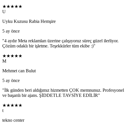
★★★★★
U
Uyku Kuzusu Rabia Hemşire
5 ay önce
"
4 aydır Meta reklamları üzerine çalışıyoruz süreç güzel ilerliyor.
Çözüm odaklı bir işletme. Teşekkürler tüm ekibe :)
"
★★★★★
M
Mehmet can Bulut
5 ay önce
"
İlk günden beri aldığımız hizmetten ÇOK memnunuz. Profesyonel
ve başarılı bir ajans. ŞİDDETLE TAVSİYE EDİLİR
"
★★★★★
t
tekno center