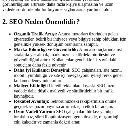
görünürlüğünü artırarak daha fazla kişiye ulaşmasına ve uzun
vadede sürdürülebilir bir büyüme sağlamasına yardımcı olur.
2. SEO Neden Önemlidir?
Organik Trafik Artışı:
Arama motorları üzerinden gelen
ziyaretçiler, belirli bir ihtiyaca veya bilgiye sahip oldukları için
genellikle yüksek dönüşüm oranlarına sahiptir.
Marka Bilinirliği ve Güvenilirlik:
Arama sonuçlarında üst
sıralarda yer almak, markanızın sektördeki otoritesini ve
güvenilirliğini artırır. Kullanıcılar genellikle ilk sayfadaki
sonuçlara daha fazla güvenir.
Daha İyi Kullanıcı Deneyimi:
SEO çalışmaları, site hızını,
mobil uyumluluğu ve site içi navigasyonu iyileştirerek genel
kullanıcı deneyimini artırır.
Maliyet Etkinliği:
Ücretli reklamlara kıyasla SEO, uzun
vadede daha düşük maliyetli ve sürdürülebilir bir trafik
kaynağıdır.
Rekabet Avantajı:
Sektörünüzdeki rakiplerinizin önüne
geçmek ve pazar payınızı artırmak için etkili bir araçtır.
Uzun Vadeli Yatırım:
SEO çalışmaları bir kez yapılıp
bırakılmaz, sürekli optimizasyon gerektirse de, oluşturduğu
etki kalıcıdır ve zamanla değeri artar.